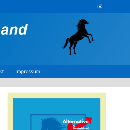
Header
Toggle
kt
Impressum