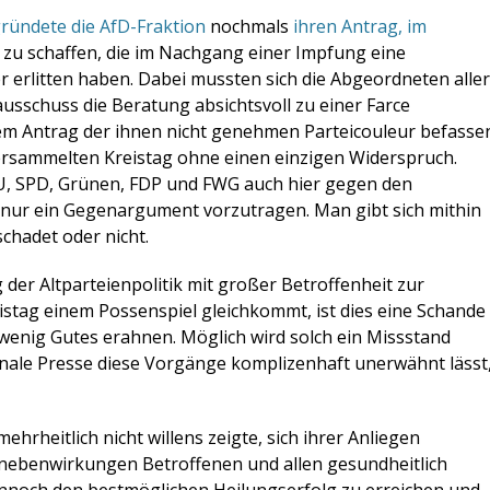
ründete die AfD-Fraktion
nochmals
ihren Antrag, im
zu schaffen, die im Nachgang einer Impfung eine
erlitten haben. Dabei mussten sich die Abgeordneten aller
ausschuss die Beratung absichtsvoll zu einer Farce
dem Antrag der ihnen nicht genehmen Parteicouleur befasse
ersammelten Kreistag ohne einen einzigen Widerspruch.
, SPD, Grünen, FDP und FWG auch hier gegen den
nur ein Gegenargument vorzutragen. Man gibt sich mithin
schadet oder nicht.
der Altparteienpolitik mit großer Betroffenheit zur
stag einem Possenspiel gleichkommt, ist dies eine Schande
 wenig Gutes erahnen. Möglich wird solch ein Missstand
ionale Presse diese Vorgänge komplizenhaft unerwähnt lässt
hrheitlich nicht willens zeigte, sich ihrer Anliegen
nebenwirkungen Betroffenen und allen gesundheitlich